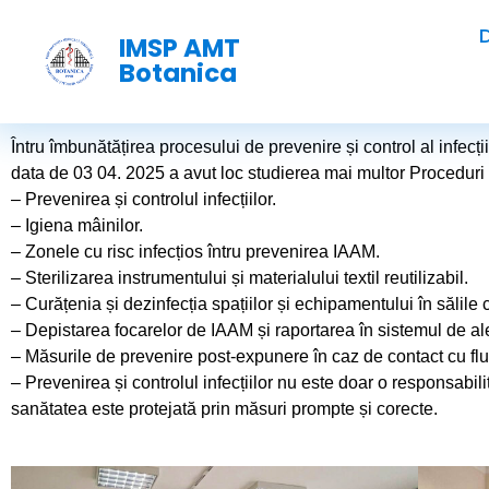
IMSP AMT
Botanica
Întru îmbunătățirea procesului de prevenire și control al infecț
data de 03 04. 2025 a avut loc studierea mai multor Proceduri
– Prevenirea și controlul infecțiilor.
– Igiena mâinilor.
– Zonele cu risc infecțios întru prevenirea IAAM.
– Sterilizarea instrumentului și materialului textil reutilizabil.
– Curățenia și dezinfecția spațiilor și echipamentului în sălile
– Depistarea focarelor de IAAM și raportarea în sistemul de a
– Măsurile de prevenire post-expunere în caz de contact cu flu
– Prevenirea și controlul infecțiilor nu este doar o responsabilit
sanătatea este protejată prin măsuri prompte și corecte.