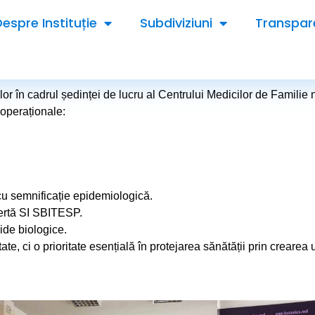
Despre Instituție
Subdiviziuni
Transpar
iilor în cadrul ședinței de lucru al Centrului Medicilor de Familie
 operaționale:
 cu semnificație epidemiologică.
lertă SI SBITESP.
ide biologice.
ate, ci o prioritate esențială în protejarea sănătății prin crearea