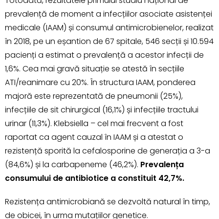
Totodată, rezultatele primului studiu național de
prevalență de moment a infecțiilor asociate asistenței
medicale (IAAM) și consumul antimicrobienelor, realizat
în 2018, pe un eșantion de 67 spitale, 546 secții și 10.594
pacienți a estimat o prevalență a acestor infecții de
1,6%. Cea mai gravă situație se atestă în secțiile
ATI/reanimare cu 20%. În structura IAAM, ponderea
majoră este reprezentată de pneumonii (25%),
infecțiile de sit chirurgical (16,1%) și infecțiile tractului
urinar (11,3%). Klebsiella – cel mai frecvent a fost
raportat ca agent cauzal în IAAM și a atestat o
rezistență sporită la cefalosporine de generația a 3-a
(84,6%) și la carbapeneme (46,2%).
Prevalența
consumului de antibiotice a constituit 42,7%.
Rezistența antimicrobiană se dezvoltă natural în timp,
de obicei, în urma mutațiilor genetice.